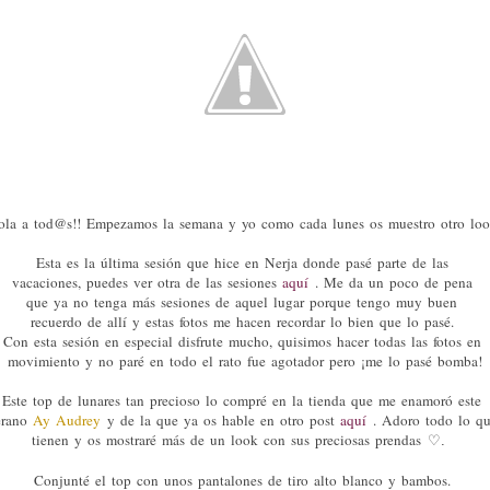
ola a tod@s!! Empezamos la semana y yo como cada lunes os muestro otro loo
Esta es la última sesión que hice en Nerja donde pasé parte de las
vacaciones, puedes ver otra de las sesiones
aquí
. Me da un poco de pena
que ya no tenga más sesiones de aquel lugar porque tengo muy buen
recuerdo de allí y estas fotos me hacen recordar lo bien que lo pasé.
Con esta sesión en especial disfrute mucho, quisimos hacer todas las fotos en
movimiento y no paré en todo el rato fue agotador pero ¡me lo pasé bomba!
Este top de lunares tan precioso lo compré en la tienda que me enamoró este
erano
Ay Audrey
y de la que ya os hable en otro post
aquí
. Adoro todo lo q
tienen y os mostraré más de un look con sus preciosas prendas
♡.
Conjunté el top con unos pantalones de tiro alto blanco y bambos.