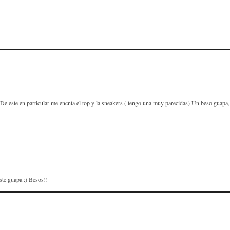
 De este en particular me encnta el top y la sneakers ( tengo una muy parecidas) Un beso guapa, 
te guapa :) Besos!!