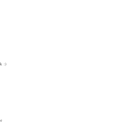
k :)
ue