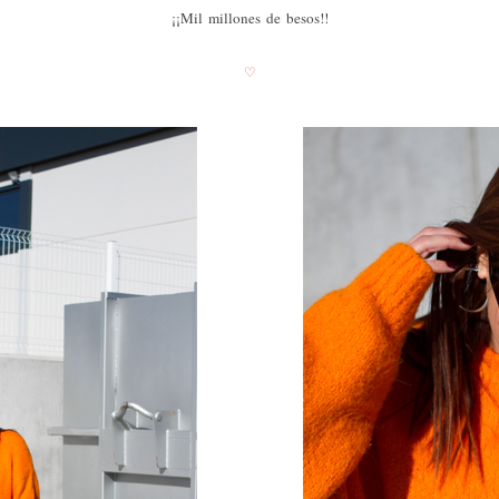
¡¡Mil millones de besos!!
♡