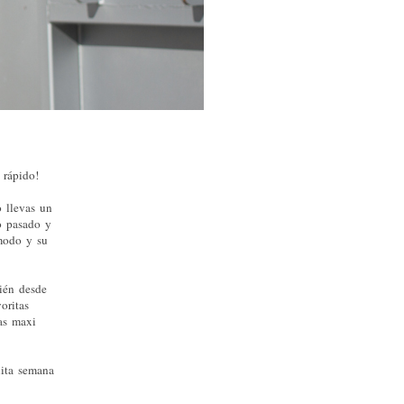
 rápido!
o llevas un
o pasado y
ómodo y su
bién desde
voritas
nas maxi
nita semana