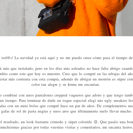
 tod@s! La navidad ya está aquí y no me puedo creer cómo pasa el tiempo de
tá más que instalado, pero en los días más soleados no hace falta abrigo cuand
rdito como este que hoy os muestro. Creo que lo compré en las rebajas del añ
estar más contenta con esta compra, además de abrigar un montón es súper c
color tan alegre y su forma me encantan.
lo combiné con unos pantalones cropped vaqueros que adoro y que tengo tam
n tiempo. Para terminar de darle un toque especial elegí mis ugly sneakers fa
das con un mini bolso que compré hace un par de años. De complementos u
gafas de sol de pasta negras y unos aros que últimamente suelo llevar mucho.
el resultado, un look bastante cómodo y súper colorido
. Que paséis una bo
😊
muchísimas gracias por todas vuestras visitas y comentarios, me encanta leeros.