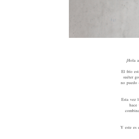
¡Hola a
El frío es
suéter go
no puedo 
Esta vez 
hace u
combina
Y este es 