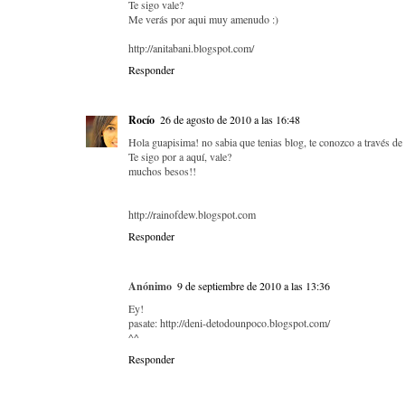
Te sigo vale?
Me verás por aqui muy amenudo :)
http://anitabani.blogspot.com/
Responder
Rocío
26 de agosto de 2010 a las 16:48
Hola guapisima! no sabia que tenias blog, te conozco a través de 
Te sigo por a aquí, vale?
muchos besos!!
http://rainofdew.blogspot.com
Responder
Anónimo
9 de septiembre de 2010 a las 13:36
Ey!
pasate: http://deni-detodounpoco.blogspot.com/
^^
Responder